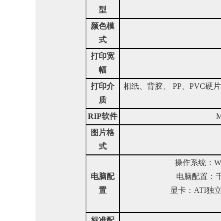
型
颜色模
式
打印宽
幅
打印介
相纸、背胶、
PP、PVC
质
RIP软件
M
图片格
式
操作系统：
电脑配
电脑配置：
置
显卡：
ATI
标准配