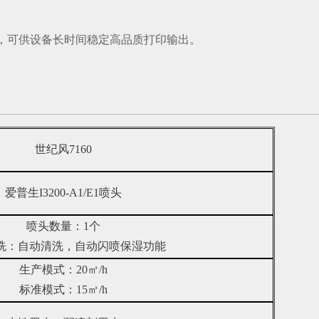
，可供设备长时间稳定高品质打印输出。
世纪风
7160
爱普生
I3200-A1/E1喷头
喷头数量：
1个
洗：自动清洗，自动闪喷保湿功能
生产模式：
20㎡/h
标准模式：
15㎡/h