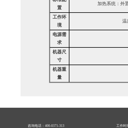
加热系统：外
置
工作环
温
境
电源需
求
机器尺
寸
机器重
量
咨询电话：400-0371-313
工作时