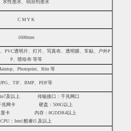
水性墨水、弱溶剂墨水
C M Y K
1600mm
硬片、PVC透明片、灯片、写真布、透明膜、车贴、户外P
P、喷绘布 等等
aintop、Photoprint、Riin 等
JPG、TIF、BMP、PDF等
Win7及以上 传输接口：千兆网口
千兆网卡
硬盘：
500G以上
独立显卡 内存：8GDDR4以上
CPU：Intel 酷睿i5 及以上